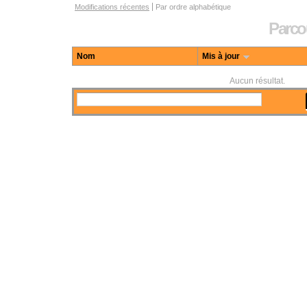
Options de navigation dans les institutions de conservation
Modifications récentes
Par ordre alphabétique
Parcou
Nom
Mis à jour
Aucun résultat.