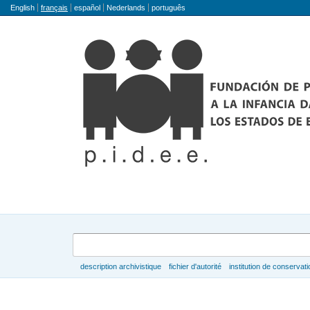
Langue
English
français
español
Nederlands
português
Rechercher
description archivistique
fichier d'autorité
institution de conservati
Parcourir