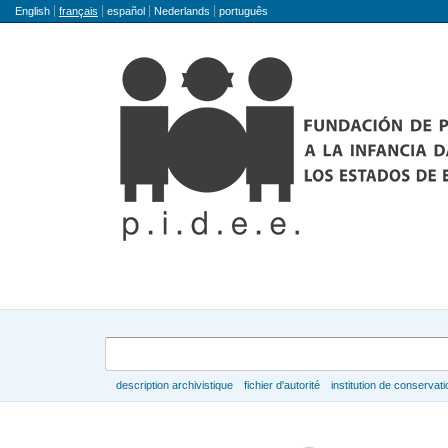
Langue
English
français
español
Nederlands
português
Rechercher
description archivistique
fichier d'autorité
institution de conservati
Parcourir