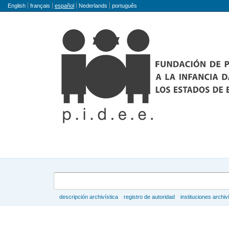
Idioma
English
français
español
Nederlands
português
Búsqueda
descripción archivística
registro de autoridad
instituciones archiv
Navegar