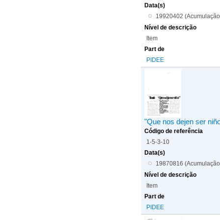
Data(s)
19920402 (Acumulação
Nível de descrição
Item
Part de
PIDEE
"Que nos dejen ser niñ
Código de referência
1-5-3-10
Data(s)
19870816 (Acumulação
Nível de descrição
Item
Part de
PIDEE