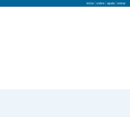
menu do utilizador
início
sobre
ajuda
entrar