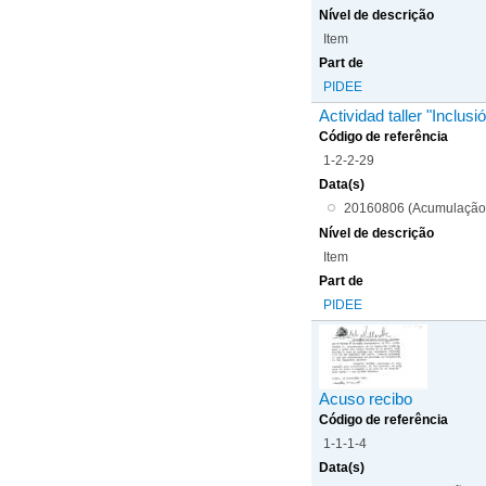
Nível de descrição
Item
Part de
PIDEE
Actividad taller "Inclus
Código de referência
1-2-2-29
Data(s)
20160806 (Acumulação
Nível de descrição
Item
Part de
PIDEE
Acuso recibo
Código de referência
1-1-1-4
Data(s)