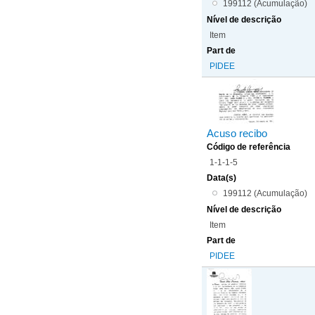
199112 (Acumulação)
Nível de descrição
Item
Part de
PIDEE
Acuso recibo
Código de referência
1-1-1-5
Data(s)
199112 (Acumulação)
Nível de descrição
Item
Part de
PIDEE