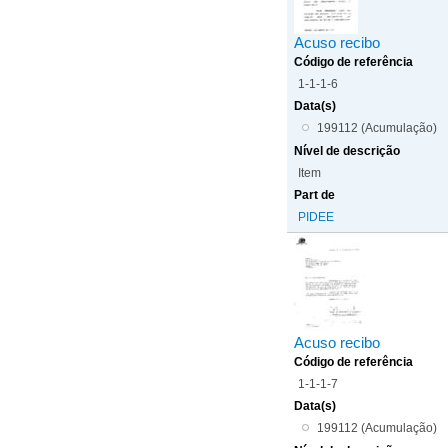
Acuso recibo
Código de referência
1-1-1-6
Data(s)
199112 (Acumulação)
Nível de descrição
Item
Part de
PIDEE
Acuso recibo
Código de referência
1-1-1-7
Data(s)
199112 (Acumulação)