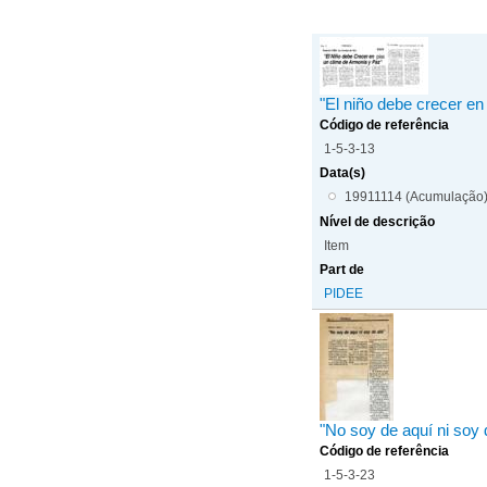
"El niño debe crecer en
Código de referência
1-5-3-13
Data(s)
19911114 (Acumulação
Nível de descrição
Item
Part de
PIDEE
"No soy de aquí ni soy d
Código de referência
1-5-3-23