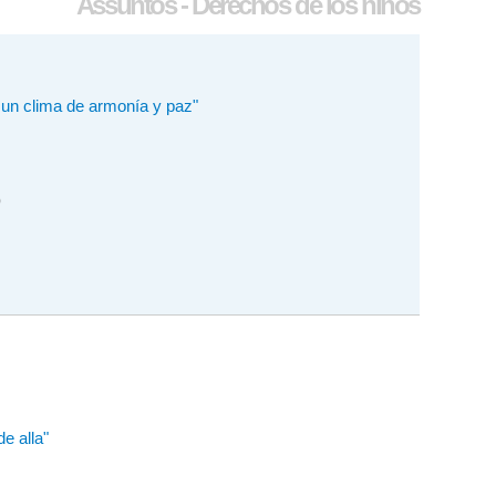
Assuntos - Derechos de los niños
 un clima de armonía y paz"
)
e alla"