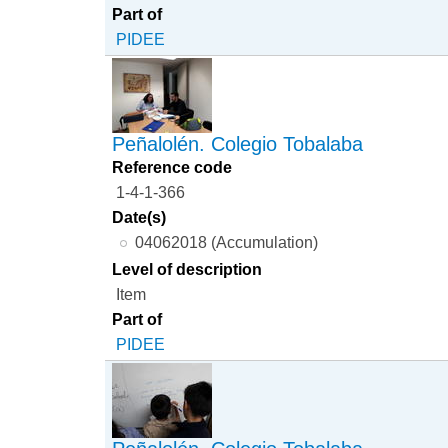
Part of
PIDEE
Peñalolén. Colegio Tobalaba
Reference code
1-4-1-366
Date(s)
04062018 (Accumulation)
Level of description
Item
Part of
PIDEE