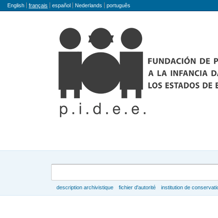
Langue
English
français
español
Nederlands
português
Rechercher
description archivistique
fichier d'autorité
institution de conservati
Parcourir