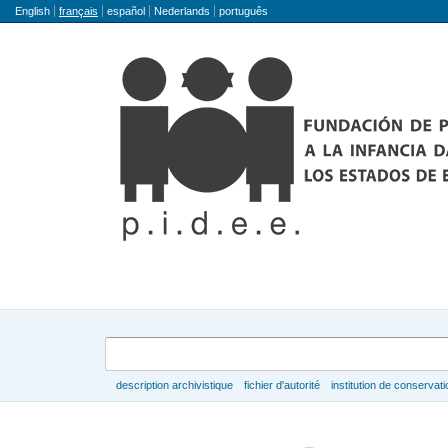
Langue
English
français
español
Nederlands
português
Rechercher
description archivistique
fichier d'autorité
institution de conservati
Parcourir