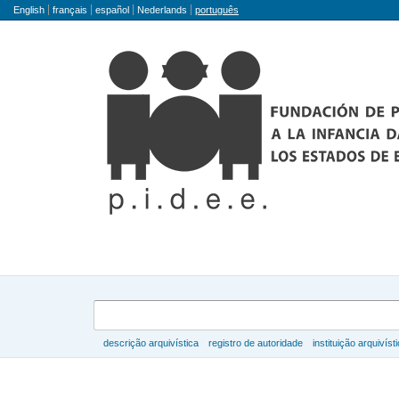
Idioma
English
français
español
Nederlands
português
Buscar
descrição arquivística
registro de autoridade
instituição arquivíst
Navegar