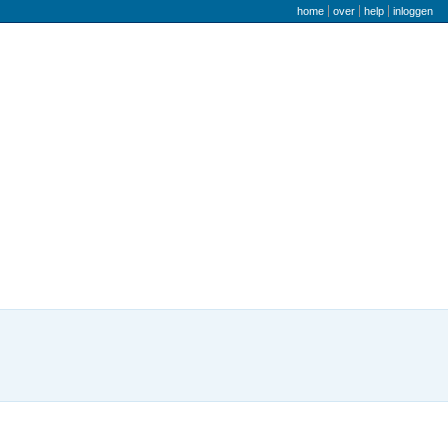
gebruikers menu
home
over
help
inloggen