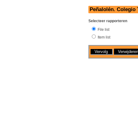
Peñalolén. Colegio
Selecteer rapporteren
File list
Item list
Handelingen
Verwijdere