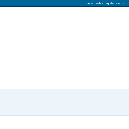
menu do utilizador
início
sobre
ajuda
entrar