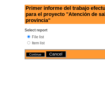
Primer informe del trabajo efect
para el proyecto "Atención de sa
provincia"
Select report
File list
Item list
Actions
Cancel