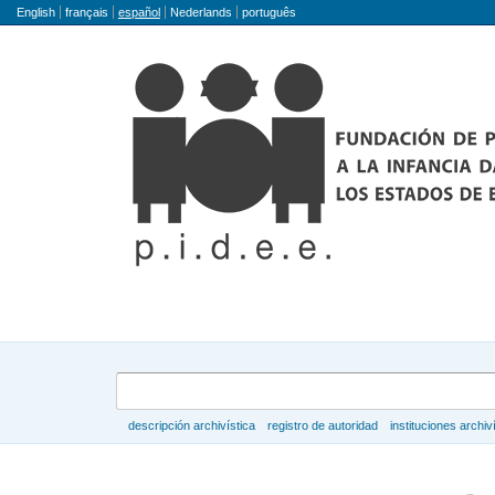
Idioma
English
français
español
Nederlands
português
Búsqueda
descripción archivística
registro de autoridad
instituciones archiv
Navegar