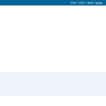
menu do utilizador
início
sobre
ajuda
entrar