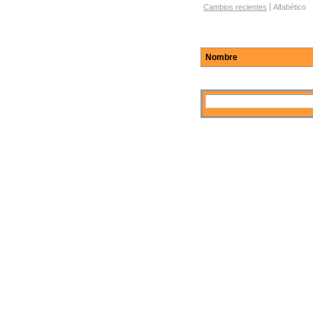
Opciones de navegación po
Cambios recientes
Alfabético
Nombre