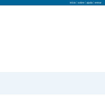
menu do utilizador
início
sobre
ajuda
entrar