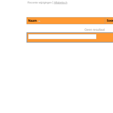
Opties voor het bladeren door functies
Recente wijzigingen
Alfabetisch
Naam
Soor
Geen resultaat