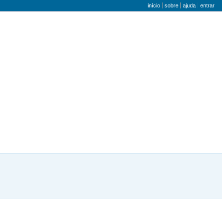
menu do utilizador
início
sobre
ajuda
entrar