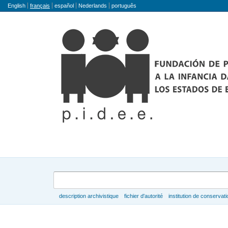
Langue
English
français
español
Nederlands
português
Rechercher
description archivistique
fichier d'autorité
institution de conservati
Parcourir