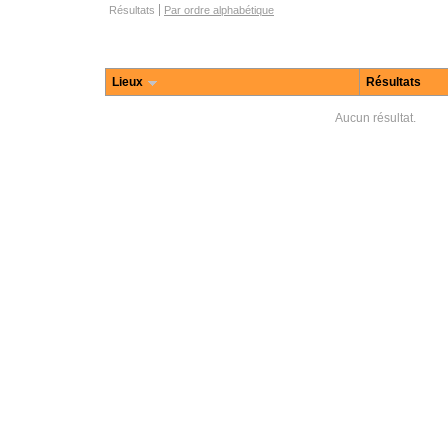
Parcourir les options
Résultats
Par ordre alphabétique
Lieux
Résultats
Aucun résultat.