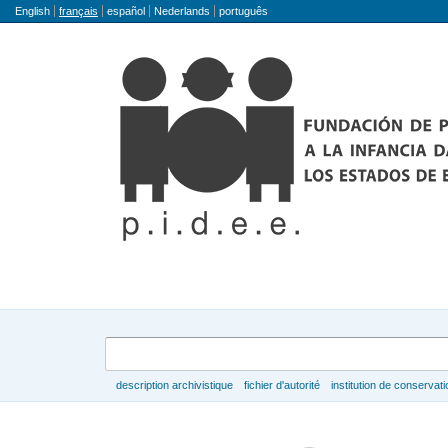
Langue
English
français
español
Nederlands
português
Rechercher
description archivistique
fichier d'autorité
institution de conservati
Parcourir