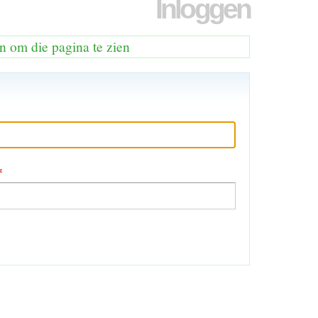
Inloggen
n om die pagina te zien
*
en