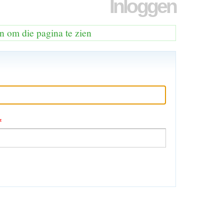
Inloggen
n om die pagina te zien
*
en