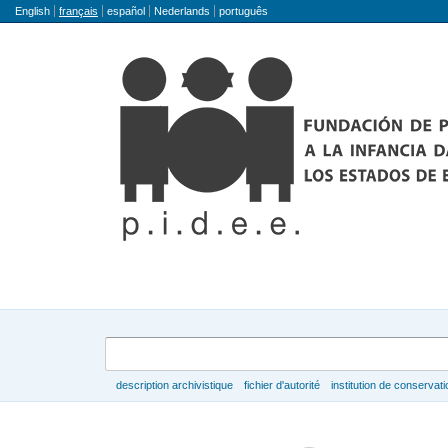
Langue
English
français
español
Nederlands
português
Rechercher
description archivistique
fichier d'autorité
institution de conservati
Parcourir