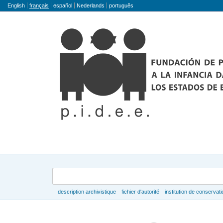
Langue
English
français
español
Nederlands
português
Rechercher
description archivistique
fichier d'autorité
institution de conservati
Parcourir