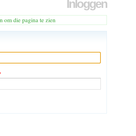
Inloggen
n om die pagina te zien
*
en