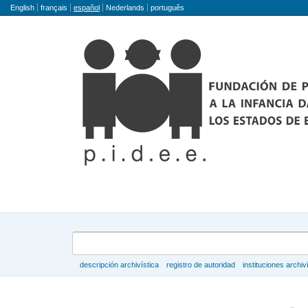
Idioma
English
français
español
Nederlands
português
Búsqueda
descripción archivística
registro de autoridad
instituciones archiv
Navegar