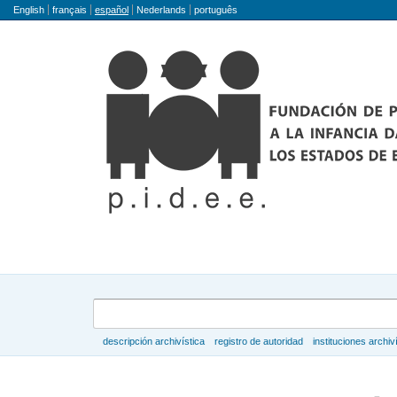
Idioma
English
français
español
Nederlands
português
Búsqueda
descripción archivística
registro de autoridad
instituciones archiv
Navegar