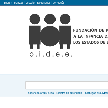
Idioma
English
français
español
Nederlands
português
Buscar
descrição arquivística
registro de autoridade
instituição arquivíst
Navegar