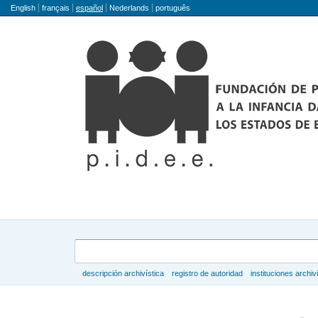
Idioma
English
français
español
Nederlands
português
Búsqueda
descripción archivística
registro de autoridad
instituciones archiv
Navegar