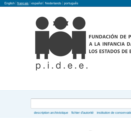
Langue
English
français
español
Nederlands
português
Rechercher
description archivistique
fichier d'autorité
institution de conservati
Parcourir