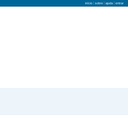
menu do utilizador
início
sobre
ajuda
entrar