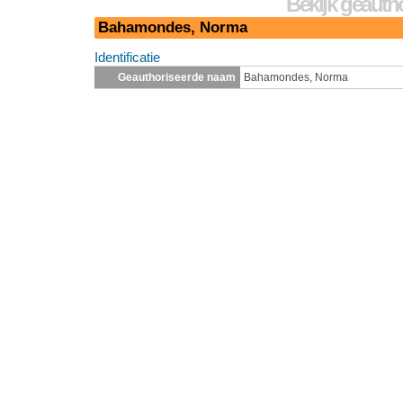
Bekijk geauth
Bahamondes, Norma
Identificatie
Geauthoriseerde naam
Bahamondes, Norma