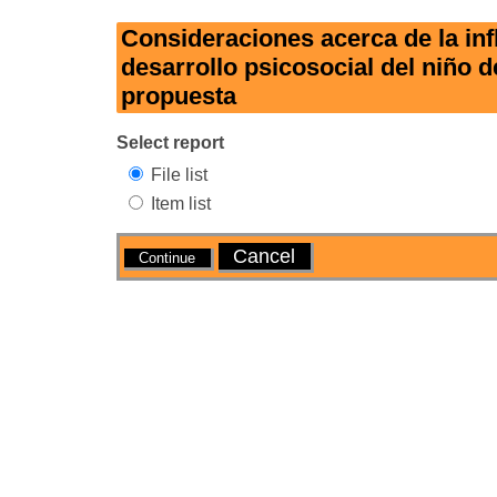
Consideraciones acerca de la inf
desarrollo psicosocial del niño 
propuesta
Select report
File list
Item list
Actions
Cancel