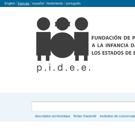
Langue
English
français
español
Nederlands
português
Rechercher
description archivistique
fichier d'autorité
institution de conservati
Parcourir