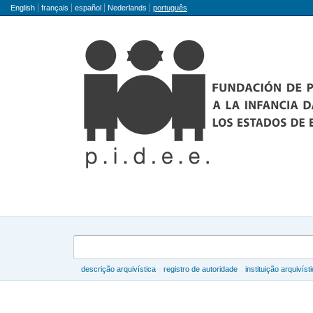
Idioma
English
français
español
Nederlands
português
Buscar
descrição arquivística
registro de autoridade
instituição arquivíst
Navegar