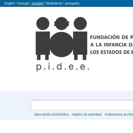
Idioma
English
français
español
Nederlands
português
Búsqueda
descripción archivística
registro de autoridad
instituciones archiv
Navegar