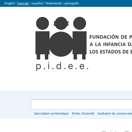
Langue
English
français
español
Nederlands
português
Rechercher
description archivistique
fichier d'autorité
institution de conservati
Parcourir