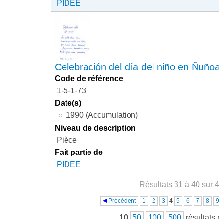
PIDEE
Celebración del día del niño en Ñuño
Code de référence
1-5-1-73
Date(s)
1990 (Accumulation)
Niveau de description
Pièce
Fait partie de
PIDEE
Résultats 31 à 40 sur 
Pages
Précédent
1
2
3
4
5
6
7
8
9
10
50
100
500
résultats