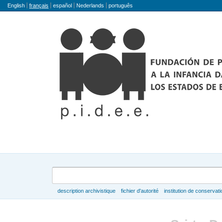
Langue
English
français
español
Nederlands
português
Rechercher
description archivistique
fichier d'autorité
institution de conservati
Parcourir