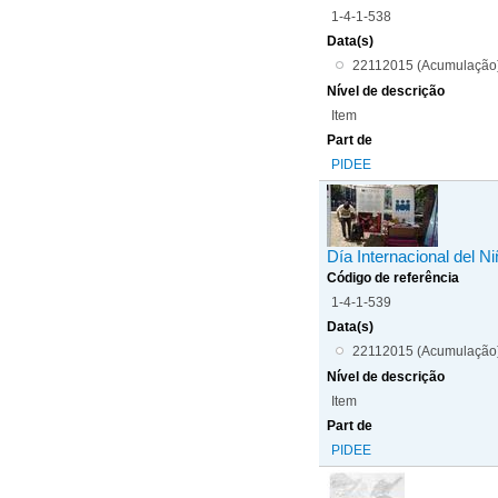
1-4-1-538
Data(s)
22112015 (Acumulação
Nível de descrição
Item
Part de
PIDEE
Día Internacional del N
Código de referência
1-4-1-539
Data(s)
22112015 (Acumulação
Nível de descrição
Item
Part de
PIDEE