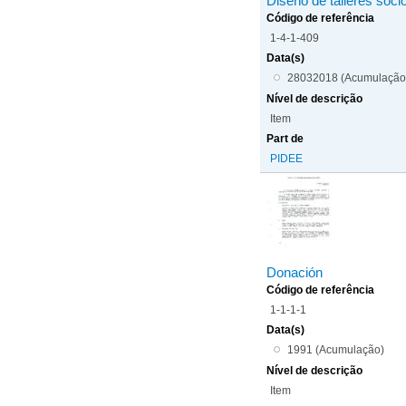
Diseño de talleres soci
Código de referência
1-4-1-409
Data(s)
28032018 (Acumulação
Nível de descrição
Item
Part de
PIDEE
Donación
Código de referência
1-1-1-1
Data(s)
1991 (Acumulação)
Nível de descrição
Item