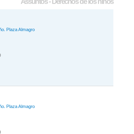
Assuntos - Derechos de los niños
iño. Plaza Almagro
)
iño. Plaza Almagro
)