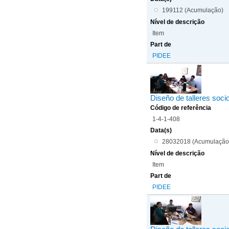
199112 (Acumulação)
Nível de descrição
Item
Part de
PIDEE
Diseño de talleres soci
Código de referência
1-4-1-408
Data(s)
28032018 (Acumulação
Nível de descrição
Item
Part de
PIDEE