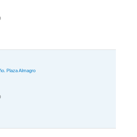
)
iño. Plaza Almagro
)