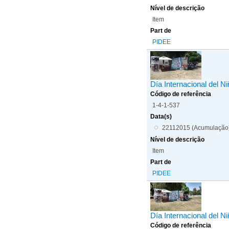
Nível de descrição
Item
Part de
PIDEE
Día Internacional del N
Código de referência
1-4-1-537
Data(s)
22112015 (Acumulação
Nível de descrição
Item
Part de
PIDEE
Día Internacional del N
Código de referência