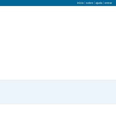
menu do utilizador
início
sobre
ajuda
entrar