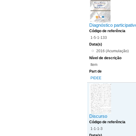
Diagnóstico participati
Código de referência
1-5-1-133
Data(s)
2016 (Acumulação)
Nível de descrição
Item
Part de
PIDEE
Discurso
Código de referência
1-1-1-3
Data(s)