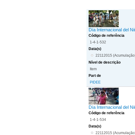
Día Internacional del N
Código de referência
1-4-1-532
Data(s)
22112015 (Acumulação
Nível de descrição
Item
Part de
PIDEE
Día Internacional del N
Código de referência
1-4-1-534
Data(s)
22112015 (Acumulação