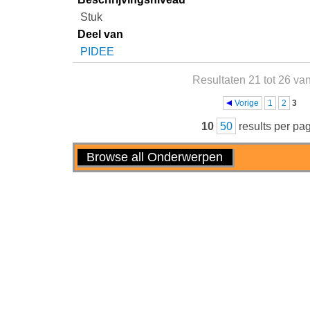
Stuk
Deel van
PIDEE
Resultaten 21 tot 26 va
Pagina's
Vorige
1
2
3
10
50
results per pa
Handelingen
Browse all Onderwerpen