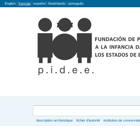
Langue
English
français
español
Nederlands
português
Rechercher
description archivistique
fichier d'autorité
institution de conservati
Parcourir