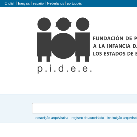
Idioma
English
français
español
Nederlands
português
Buscar
descrição arquivística
registro de autoridade
instituição arquivíst
Navegar