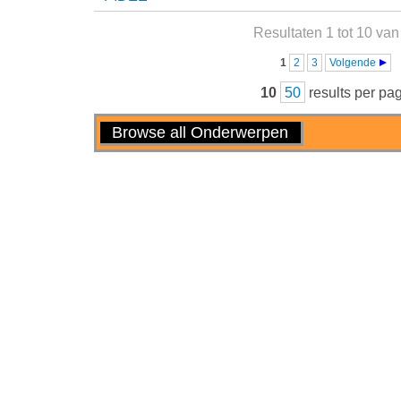
Resultaten 1 tot 10 van
Pagina's
1
2
3
Volgende
10
50
results per pa
Handelingen
Browse all Onderwerpen