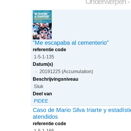
Onderwerpen - e
"Me escapaba al cementerio"
referentie code
1-5-1-135
Datum(s)
20191225 (Accumulation)
Beschrijvingsniveau
Stuk
Deel van
PIDEE
Caso de Mario Silva Iriarte y estadíst
atendidos
referentie code
1-5-1-165