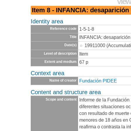
View
Item 8 - INFANCIA: desaparición
Identity area
1-5-1-8
Reference code
INFANCIA: desaparición
Title
19911000 (Accumulati
Date(s)
Item
Level of description
67 p
Extent and medium
Context area
Fundación PIDEE
Name of creator
Content and structure area
Informe de la Fundación
Scope and content
diferentes situaciones o
con resultado de muerte
menores de 18 años en C
reafirma o contrasta la i