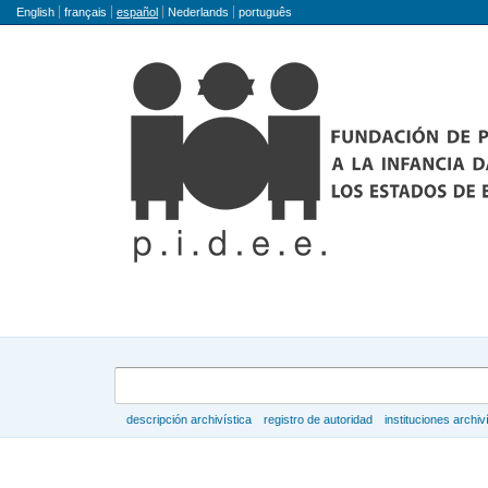
Idioma
English
français
español
Nederlands
português
Búsqueda
descripción archivística
registro de autoridad
instituciones archiv
Navegar