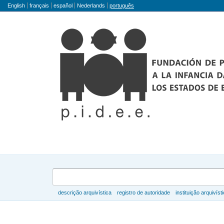
Idioma
English
français
español
Nederlands
português
Buscar
descrição arquivística
registro de autoridade
instituição arquivíst
Navegar