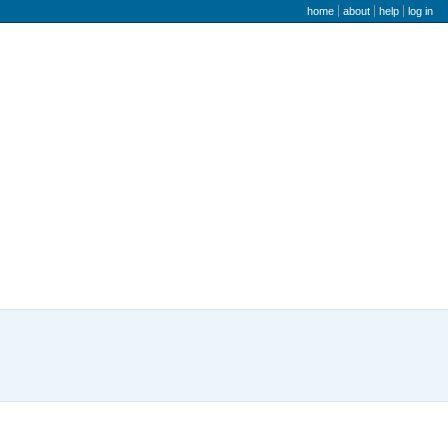
user menu
home
about
help
log in