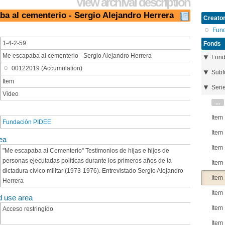
View archival description
ba al cementerio - Sergio Alejandro Herrera
Creator
Fun
1-4-2-59
Fonds
Me escapaba al cementerio - Sergio Alejandro Herrera
Fon
00122019 (Accumulation)
Subf
Item
Seri
Video
...
Item
Fundación PIDEE
Item
ea
Item
"Me escapaba al Cementerio" Testimonios de hijas e hijos de
personas ejecutadas políticas durante los primeros años de la
Item
dictadura cívico militar (1973-1976). Entrevistado Sergio Alejandro
Item
Herrera
Item
d use area
Item
Acceso restringido
Item