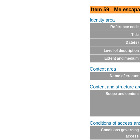
Item 59 - Me escapa
Identity area
Reference code
Title
Date(s)
Level of description
Extent and medium
Context area
Name of creator
Content and structure ar
Scope and content
Conditions of access an
Conditions governing
access