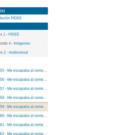
(s)
dación PIDEE
ds
1 - PIDEE
onds
4 - Imágenes
es
2 - Audiovisual
55 - Me escapaba al cementerio - Andrea Salas
56 - Me escapaba al cementerio - Magdalena González Uribe
57 - Me escapaba al cementerio - Elier Quezada
58 - Me escapaba al cementerio - Carmen Gloria Alvarado
59 - Me escapaba al cementerio - Sergio Alejandro Herrera
60 - Me escapaba al cementerio - Mónica Monsalves
61 - Me escapaba al cementerio - Ingrid Aguad
62 - Me escapaba al cementerio - Alberto Rodríguez