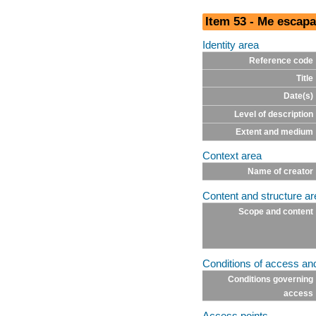
Item 53 - Me escap
Identity area
Reference code
Title
Date(s)
Level of description
Extent and medium
Context area
Name of creator
Content and structure ar
Scope and content
Conditions of access an
Conditions governing
access
Access points