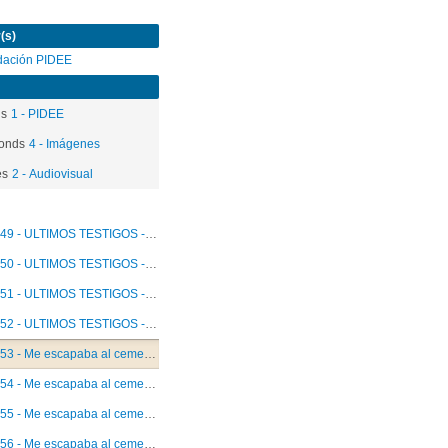
(s)
dación PIDEE
ds
1 - PIDEE
onds
4 - Imágenes
es
2 - Audiovisual
49 - ULTIMOS TESTIGOS - Lorena Hermosilla Rivera
50 - ULTIMOS TESTIGOS - Isabel Plaza Lizama
51 - ULTIMOS TESTIGOS - Claudia Troncoso Sazo
52 - ULTIMOS TESTIGOS - Mariana Dastres Quezada
53 - Me escapaba al cementerio - SINOPSIS
54 - Me escapaba al cementerio - Andrea García Gracia
55 - Me escapaba al cementerio - Andrea Salas
56 - Me escapaba al cementerio - Magdalena González Uribe