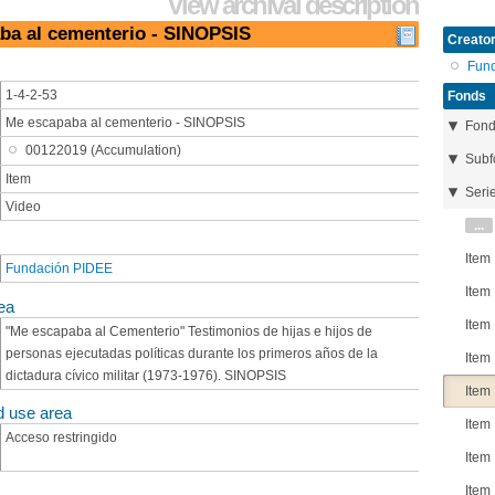
View archival description
aba al cementerio - SINOPSIS
Creator
Fun
1-4-2-53
Fonds
Me escapaba al cementerio - SINOPSIS
Fon
00122019 (Accumulation)
Subf
Item
Seri
Video
...
Item
Fundación PIDEE
Item
ea
Item
"Me escapaba al Cementerio" Testimonios de hijas e hijos de
personas ejecutadas políticas durante los primeros años de la
Item
dictadura cívico militar (1973-1976). SINOPSIS
Item
d use area
Item
Acceso restringido
Item
Item