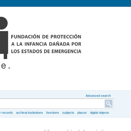
Advanced search
y records
archival institutions
functions
subjects
places
digital objects