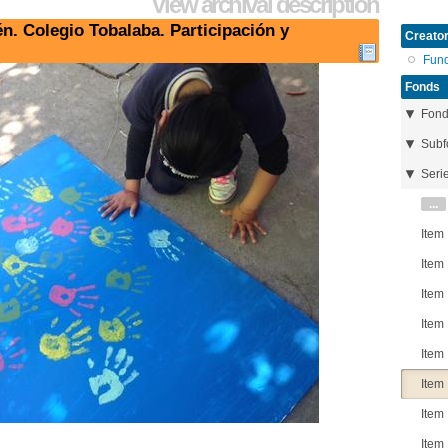
View archival description
én. Colegio Tobalaba. Participación y
Creator
Fun
Fonds
Fon
Subf
Seri
...
Item
Item
Item
Item
Item
Item
Item
Item