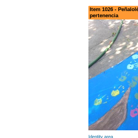
Item 1026 - Peñalol
pertenencia
Identity area