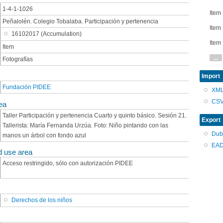
1-4-1-1026
Item
Peñalolén. Colegio Tobalaba. Participación y pertenencia
Item
16102017 (Accumulation)
Item
Item
...
Fotografías
Import
Fundación PIDEE
XM
CS
ea
Taller Participación y pertenencia Cuarto y quinto básico. Sesión 21.
Export
Tallerista: María Fernanda Urzúa. Foto: Niño pintando con las
Dub
manos un árbol con fondo azul
EAD
d use area
Acceso restringido, sólo con autorización PIDEE
Derechos de los niños