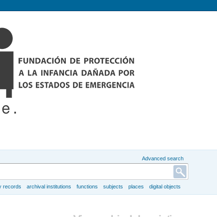
Advanced search
y records
archival institutions
functions
subjects
places
digital objects