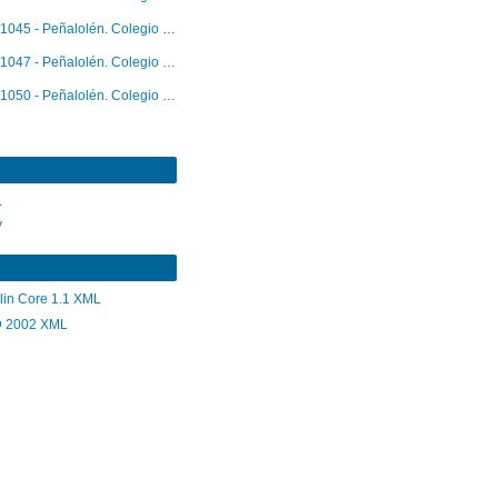
1045 - Peñalolén. Colegio Tobalaba. Participación y pertenencia
1047 - Peñalolén. Colegio Tobalaba. Participación y pertenencia
1050 - Peñalolén. Colegio Tobalaba. Participación y pertenencia
L
V
lin Core 1.1 XML
 2002 XML