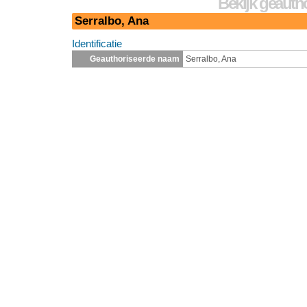
Bekijk geauth
Serralbo, Ana
Identificatie
Geauthoriseerde naam
Serralbo, Ana