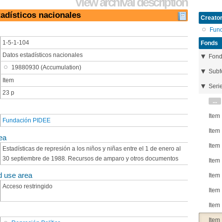
View archival description
tadísticos nacionales
Creator
Fun
1-5-1-104
Fonds
Datos estadísticos nacionales
Fon
19880930 (Accumulation)
Subf
Item
Seri
23 p
...
Item
Fundación PIDEE
Item
ea
Item
Estadísticas de represión a los niños y niñas entre el 1 de enero al
30 septiembre de 1988. Recursos de amparo y otros documentos
Item
d use area
Item
Acceso restringido
Item
Item
Item