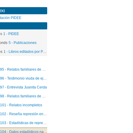
(s)
dación PIDEE
ds
1 - PIDEE
onds
5 - Publicaciones
es
1 - Libros editados por PIDEE
95 - Relatos familiares de ejecutados
96 - Testimonio viuda de ejecutado político
97 - Entrevista Juanita Cerda
98 - Relatos familiares de ejecutados políticos
101 - Relatos incompletos
102 - Reseña represión en menores
103 - Estadísticas de represión en menores
104 - Datos estadísticos nacionales