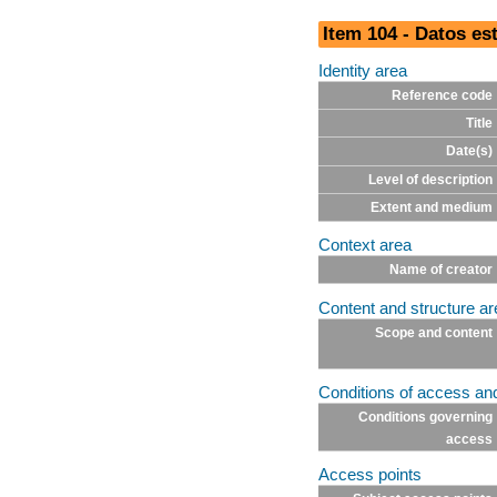
Item 104 - Datos es
Identity area
Reference code
Title
Date(s)
Level of description
Extent and medium
Context area
Name of creator
Content and structure ar
Scope and content
Conditions of access an
Conditions governing
access
Access points