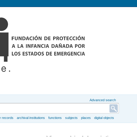
Advanced search
y records
archival institutions
functions
subjects
places
digital objects